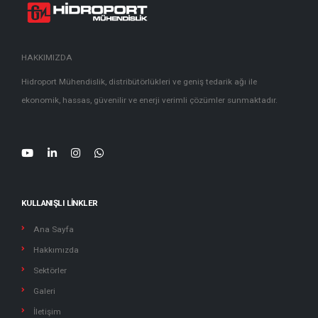
HAKKIMIZDA
Hidroport Mühendislik, distribütörlükleri ve geniş tedarik ağı ile
ekonomik, hassas, güvenilir ve enerji verimli çözümler sunmaktadır.
KULLANIŞLI LINKLER
Ana Sayfa
Hakkımızda
Sektörler
Galeri
İletişim