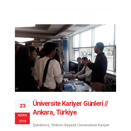
Üniversite Kariyer Günleri //
23
Ankara, Türkiye
NISAN
2018
Şirketimiz, Yıldırım Beyazıt Üniversitesi Kariyer