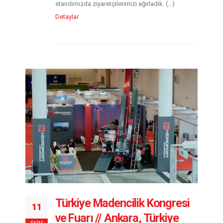
standımızda ziyaretçilerimizi ağırladık. (...)
Detaylar
Türkiye Madencilik Kongresi
11
ve Fuarı // Ankara, Türkiye