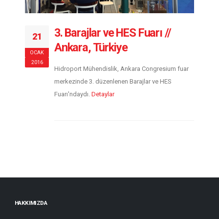
3. Barajlar ve HES Fuarı //
21
Ankara, Türkiye
OCAK
2016
Hidroport Mühendislik, Ankara Congresium fuar
merkezinde 3. düzenlenen Barajlar ve HES
Fuarı'ndaydı.
Detaylar
HAKKIMIZDA