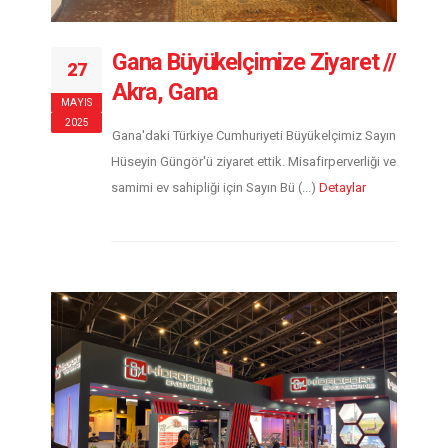
Gana Büyükelçimize Ziyaret //
27
Akra, Gana
MAYIS
2025
Gana'daki Türkiye Cumhuriyeti Büyükelçimiz Sayın
Hüseyin Güngör'ü ziyaret ettik. Misafirperverliği ve
samimi ev sahipliği için Sayın Bü (...)
Detaylar