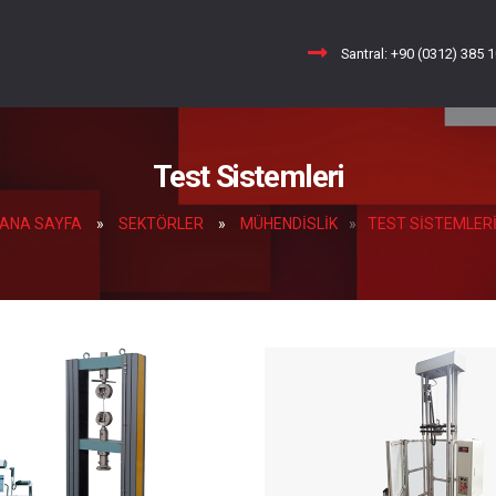
Santral: +90 (0312) 385 
Test Sistemleri
ANA SAYFA
»
SEKTÖRLER
»
MÜHENDİSLİK
»
TEST SISTEMLER