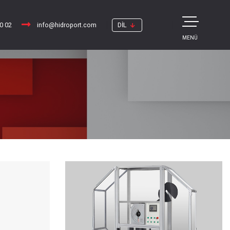
10 02
info@hidroport.com
DİL
MENÜ
I