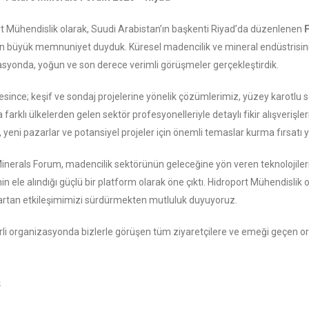
t Mühendislik olarak, Suudi Arabistan’ın başkenti Riyad’da düzenlenen
F
 büyük memnuniyet duyduk. Küresel madencilik ve mineral endüstrisinin ön
syonda, yoğun ve son derece verimli görüşmeler gerçekleştirdik.
esince; keşif ve sondaj projelerine yönelik çözümlerimiz, yüzey karotlu
 farklı ülkelerden gelen sektör profesyonelleriyle detaylı fikir alışverişl
a, yeni pazarlar ve potansiyel projeler için önemli temaslar kurma fırsatı 
inerals Forum, madencilik sektörünün geleceğine yön veren teknolojilerin, 
inin ele alındığı güçlü bir platform olarak öne çıktı. Hidroport Mühendisli
artan etkileşimimizi sürdürmekten mutluluk duyuyoruz.
li organizasyonda bizlerle görüşen tüm ziyaretçilere ve emeği geçen or