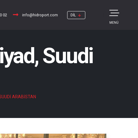
10 02
info@hidroport.com
DİL
MENÜ
iyad, Suudi
 SUUDI ARABISTAN