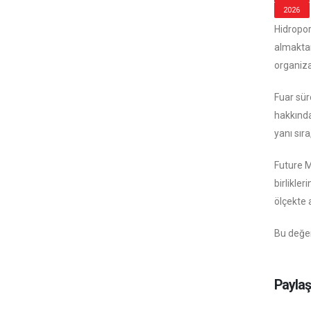
2026
Hidropor
almaktan
organiza
Fuar sür
hakkında
yanı sır
Future M
birlikler
ölçekte 
Bu değer
Paylaş