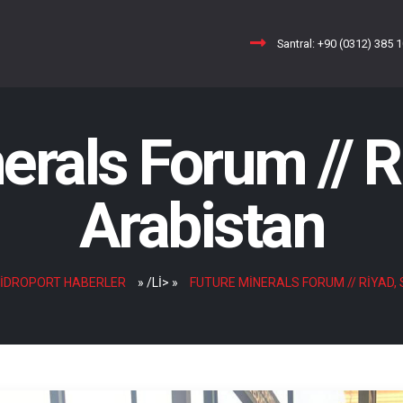
Santral: +90 (0312) 385 
erals Forum // R
Arabistan
IDROPORT HABERLER
»
/LI>
»
FUTURE MINERALS FORUM // RIYAD,