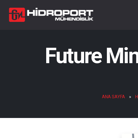
Future Min
ANA SAYFA
»
H