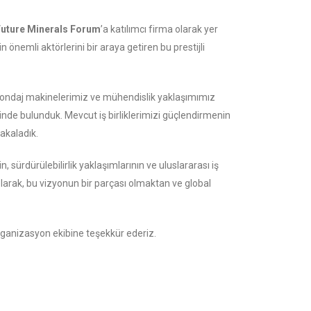
uture Minerals Forum
’a katılımcı firma olarak yer
emli aktörlerini bir araya getiren bu prestijli
 sondaj makinelerimiz ve mühendislik yaklaşımımız
erinde bulunduk. Mevcut iş birliklerimizi güçlendirmenin
yakaladık.
sürdürülebilirlik yaklaşımlarının ve uluslararası iş
k olarak, bu vizyonun bir parçası olmaktan ve global
ganizasyon ekibine teşekkür ederiz.