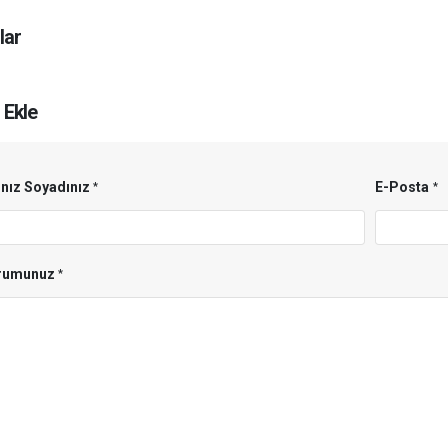
lar
 Ekle
nız Soyadınız
E-Posta
rumunuz