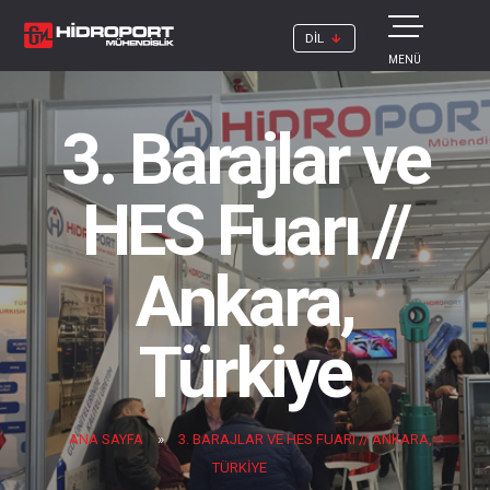
DİL
MENÜ
3. Barajlar ve
HES Fuarı //
Ankara,
Türkiye
ANA SAYFA
»
3. BARAJLAR VE HES FUARI // ANKARA,
TÜRKIYE